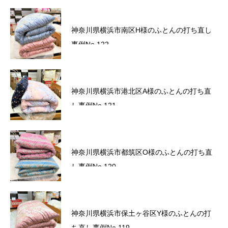
六角橋商店街プレミアム商品券のお知らせ
神奈川県横浜市南区H様のふとんの打ち直し
事例No.122
サマーセール2026～ワクワクドキドキ！夏の
神奈川県横浜市港北区A様のふとんの打ち直
スクラッチ！～
し事例No.121
かながわトクトクキャンペーン！『かなト
神奈川県横浜市都筑区O様のふとんの打ち直
ク！』
し事例No.120
六角橋商店街プレミアム商品券のお知らせ
神奈川県横浜市保土ヶ谷区Y様のふとんの打
ち直し事例No.119