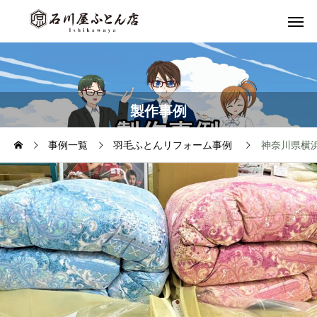
製作事例
事例一覧
羽毛ふとんリフォーム事例
神奈川県横浜