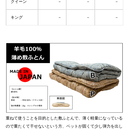
クイーン
－
－
－
キング
－
－
－
重ねて使うことを目的とした敷ふとんで、薄く軽量になっている
ので重たくて干せないという方、ベットが固くて少し弾力を出し