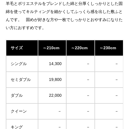
羊毛とポリエステルをブレンドした綿と分厚くしっかりとした固
綿を使ってキルティングを細かくしてふっくら感を出した敷ふと
んです。 固めが好きな方や一枚でしっかりとおやすみになりた
い方におすすめです。
サイズ
～210cm
～220cm
～230cm
シングル
14,300
－
－
セミダブル
19,800
－
－
ダブル
22,000
－
－
クイーン
－
－
－
キング
－
－
－