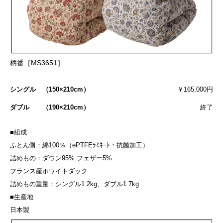
柄番［MS3651］
シングル （150×210cm）
￥165,000円
ダブル （190×210cm）
終了
■組成
ふとん側：綿100％（ePTFEﾗﾐﾈｰﾄ・抗菌加工）
詰めもの：ダウン95% フェザー5%
フランス産ホワイトダック
詰めもの重量：シングル1.2kg、ダブル1.7kg
■生産地
日本製