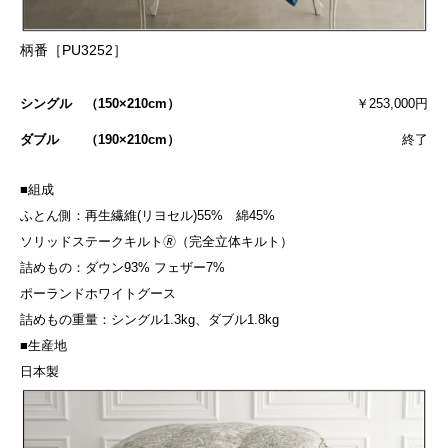
柄番［PU3252］
シングル （150×210cm）
￥253,000円
ダブル （190×210cm）
終了
■組成
ふとん側：再生繊維(リヨセル)55% 綿45%
ソリッドステークキルト🄬（完全立体キルト）
詰めもの：ダウン93% フェザー7%
ポーランドホワイトグース
詰めもの重量：シングル1.3kg、ダブル1.8kg
■生産地
日本製