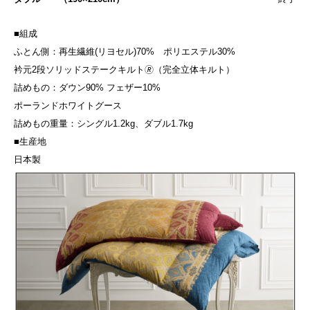
■組成
ふとん側：再生繊維(リヨセル)70% ポリエステル30%
衿元2段ソリッドステークキルト🄬（完全立体キルト）
詰めもの：ダウン90% フェザー10%
ポーランドホワイトグース
詰めもの重量：シングル1.2kg、ダブル1.7kg
■生産地
日本製