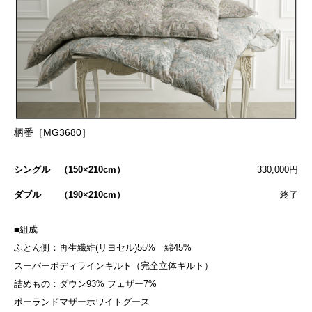
柄番［MG3680］
シングル （150×210cm）
330,000円
ダブル （190×210cm）
終了
■組成
ふとん側：再生繊維(リヨセル)55% 綿45%
スーパーボディラインキルト（完全立体キルト）
詰めもの：ダウン93% フェザー7%
ポーランドマザーホワイトグース