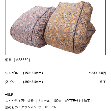
柄番［MS3650］
シングル （150×210cm）
￥330,000円
ダブル （190×210cm）
終了
■組成
ふとん側：再生繊維（リヨセル）100％（ePTFEﾗﾐﾈｰﾄ加工）
詰めもの：ダウン93% フェザー7%