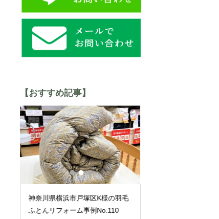
【おすすめ記事】
羽毛
神奈川県横浜神奈川区O様のふと
神奈川県横浜市鶴見
んの打ち直し事例No.123
んの打ち直し事例No.