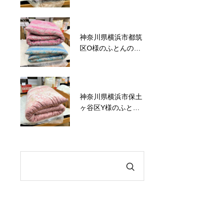
神奈川県横浜市都筑
かながわトクトクキ
区O様のふとんの打
ャンペーン！『かな
ち直し事例No.120
トク！』
神奈川県横浜市保土
六角橋商店街プレミ
ヶ谷区Y様のふとん
アム商品券のお知ら
の打ち直し事例
せ
No.119