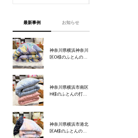
最新事例
お知らせ
神奈川県横浜神奈川
六角橋商店街プレミ
区O様のふとんの打
アム商品券完売いた
ち直し事例No.123
しました。
神奈川県横浜市南区
六角橋商店街プレミ
H様のふとんの打ち
アム商品券のお知ら
直し事例No.122
せ
神奈川県横浜市港北
サマーセール2026～
区A様のふとんの打
ワクワクドキドキ！
ち直し事例No.121
夏のスクラッチ！～