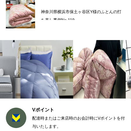
六角橋商店街プレミアム商品券のお知らせ
神奈川県横浜市保土ヶ谷区Y様のふとんの打
ち直し事例No.119
Vポイント
配達時またはご来店時のお会計時にVポイントを付
与いたします。