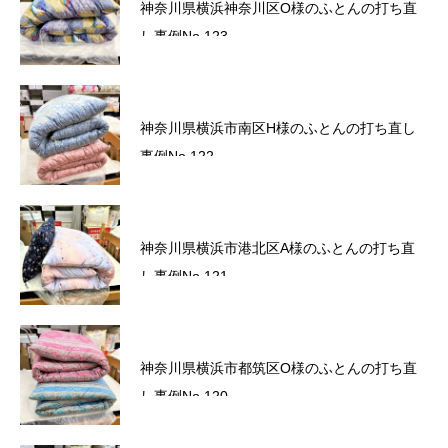
神奈川県横浜神奈川区O様のふとんの打ち直
した。
し事例No.123
六角橋商店街プレミアム商品券のお知らせ
神奈川県横浜市南区H様のふとんの打ち直し
事例No.122
サマーセール2026～ワクワクドキドキ！夏の
神奈川県横浜市港北区A様のふとんの打ち直
スクラッチ！～
し事例No.121
かながわトクトクキャンペーン！『かなト
神奈川県横浜市都筑区O様のふとんの打ち直
ク！』
し事例No.120