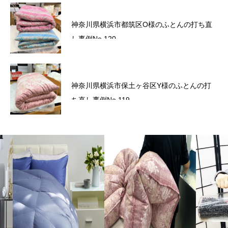
かながわトクトクキャンペーン！『かなト
神奈川県横浜市都筑区O様のふとんの打ち直
ク！』
し事例No.120
六角橋商店街プレミアム商品券のお知らせ
神奈川県横浜市保土ヶ谷区Y様のふとんの打
ち直し事例No.119