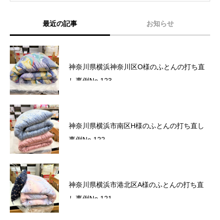
最近の記事
お知らせ
六角橋商店街プレミアム商品券完売いたしま
神奈川県横浜神奈川区O様のふとんの打ち直
した。
し事例No.123
六角橋商店街プレミアム商品券のお知らせ
神奈川県横浜市南区H様のふとんの打ち直し
事例No.122
サマーセール2026～ワクワクドキドキ！夏の
神奈川県横浜市港北区A様のふとんの打ち直
スクラッチ！～
し事例No.121