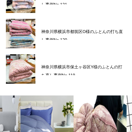
スクラッチ！～
し事例No.121
かながわトクトクキャンペーン！『かなト
神奈川県横浜市都筑区O様のふとんの打ち直
ク！』
し事例No.120
六角橋商店街プレミアム商品券のお知らせ
神奈川県横浜市保土ヶ谷区Y様のふとんの打
ち直し事例No.119