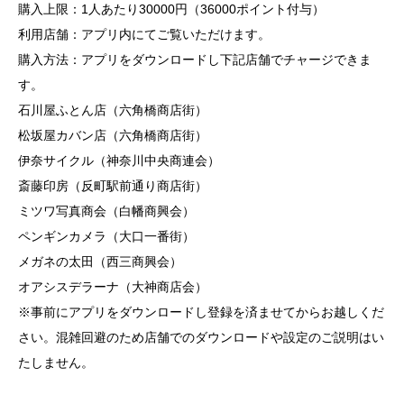
購入上限：1人あたり30000円（36000ポイント付与）
利用店舗：アプリ内にてご覧いただけます。
購入方法：アプリをダウンロードし下記店舗でチャージできま
す。
石川屋ふとん店（六角橋商店街）
松坂屋カバン店（六角橋商店街）
伊奈サイクル（神奈川中央商連会）
斎藤印房（反町駅前通り商店街）
ミツワ写真商会（白幡商興会）
ペンギンカメラ（大口一番街）
メガネの太田（西三商興会）
オアシスデラーナ（大神商店会）
※事前にアプリをダウンロードし登録を済ませてからお越しくだ
さい。混雑回避のため店舗でのダウンロードや設定のご説明はい
たしません。