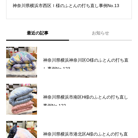
神奈川県横浜市西区Ｉ様のふとんの打ち直し事例No.13
最近の記事
お知らせ
六角橋商店街プレミアム商品券完売いたしま
神奈川県横浜神奈川区O様のふとんの打ち直
した。
し事例No.123
六角橋商店街プレミアム商品券のお知らせ
神奈川県横浜市南区H様のふとんの打ち直し
事例No.122
サマーセール2026～ワクワクドキドキ！夏の
神奈川県横浜市港北区A様のふとんの打ち直