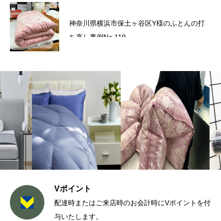
六角橋商店街プレミアム商品券のお知らせ
神奈川県横浜市保土ヶ谷区Y様のふとんの打
ち直し事例No.119
Vポイント
配達時またはご来店時のお会計時にVポイントを付
与いたします。