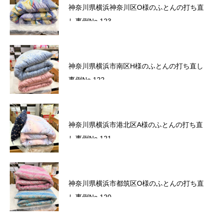
六角橋商店街プレミアム商品券完売いたしま
神奈川県横浜神奈川区O様のふとんの打ち直
した。
し事例No.123
六角橋商店街プレミアム商品券のお知らせ
神奈川県横浜市南区H様のふとんの打ち直し
事例No.122
サマーセール2026～ワクワクドキドキ！夏の
神奈川県横浜市港北区A様のふとんの打ち直
スクラッチ！～
し事例No.121
かながわトクトクキャンペーン！『かなト
神奈川県横浜市都筑区O様のふとんの打ち直
ク！』
し事例No.120