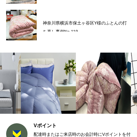
六角橋商店街プレミアム商品券のお知らせ
神奈川県横浜市保土ヶ谷区Y様のふとんの打
ち直し事例No.119
Vポイント
配達時またはご来店時のお会計時にVポイントを付