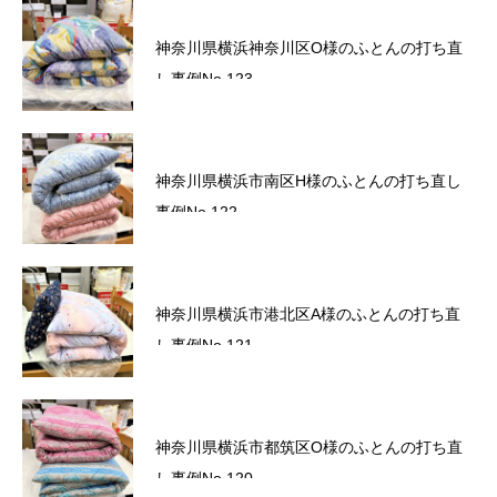
六角橋商店街プレミアム商品券完売いたしま
神奈川県横浜神奈川区O様のふとんの打ち直
した。
し事例No.123
六角橋商店街プレミアム商品券のお知らせ
神奈川県横浜市南区H様のふとんの打ち直し
事例No.122
サマーセール2026～ワクワクドキドキ！夏の
神奈川県横浜市港北区A様のふとんの打ち直
スクラッチ！～
し事例No.121
かながわトクトクキャンペーン！『かなト
神奈川県横浜市都筑区O様のふとんの打ち直
ク！』
し事例No.120