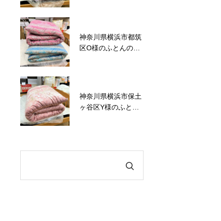
神奈川県横浜市都筑
かながわトクトクキ
区O様のふとんの打
ャンペーン！『かな
ち直し事例No.120
トク！』
神奈川県横浜市保土
六角橋商店街プレミ
ヶ谷区Y様のふとん
アム商品券のお知ら
の打ち直し事例
せ
No.119