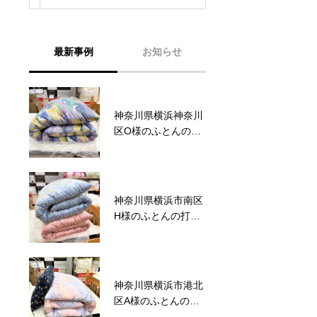
最新事例
お知らせ
神奈川県横浜神奈川
六角橋商店街プレミ
区O様のふとんの打
アム商品券完売いた
ち直し事例No.123
しました。
神奈川県横浜市南区
六角橋商店街プレミ
H様のふとんの打ち
アム商品券のお知ら
直し事例No.122
せ
神奈川県横浜市港北
サマーセール2026～
区A様のふとんの打
ワクワクドキドキ！
ち直し事例No.121
夏のスクラッチ！～