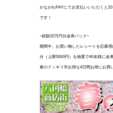
かながわPAYにてお支払いいただくと2
です！
~総額20万円分金券バック~
期間中、お買い物したレシートを応募用
分（上限5000円）を抽選で40名様に
春のドッキリ市お得な4日間お得にお買