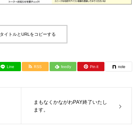
タイトルとURLをコピーする
Line
RSS
feedly
Pin it
note
まもなくかながわPAY終了いたし
ます。
神奈川県横浜市西区I様の羽毛
とんリフォーム事例No.68