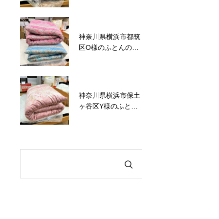
神奈川県横浜市都筑
かながわトクトクキ
区O様のふとんの打
ャンペーン！『かな
ち直し事例No.120
トク！』
神奈川県横浜市保土
六角橋商店街プレミ
ヶ谷区Y様のふとん
アム商品券のお知ら
の打ち直し事例
せ
No.119