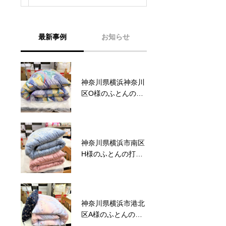
最新事例
お知らせ
神奈川県横浜神奈川
六角橋商店街プレミ
区O様のふとんの打
アム商品券完売いた
ち直し事例No.123
しました。
神奈川県横浜市南区
六角橋商店街プレミ
H様のふとんの打ち
アム商品券のお知ら
直し事例No.122
せ
神奈川県横浜市港北
サマーセール2026～
区A様のふとんの打
ワクワクドキドキ！
ち直し事例No.121
夏のスクラッチ！～