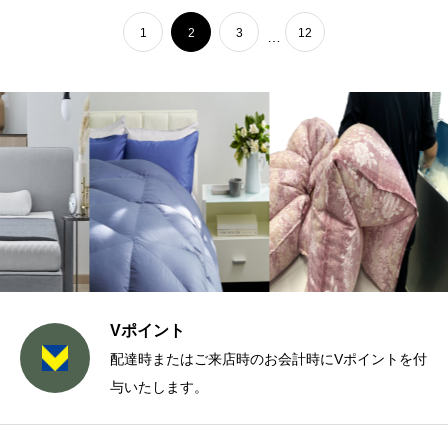
1
2
3
12
…
Vポイント
配達時またはご来店時のお会計時にVポイントを付
与いたします。