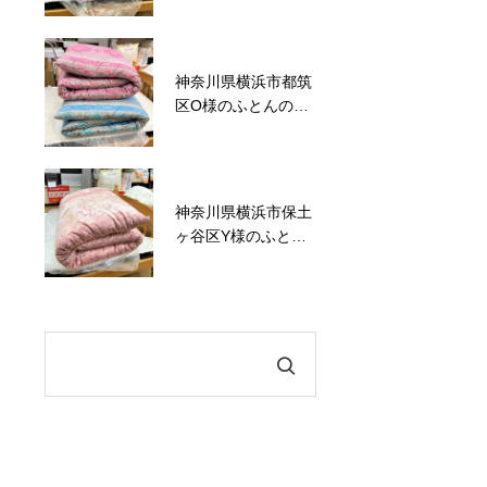
神奈川県横浜市都筑
かながわトクトクキ
区O様のふとんの打
ャンペーン！『かな
ち直し事例No.120
トク！』
神奈川県横浜市保土
六角橋商店街プレミ
ヶ谷区Y様のふとん
アム商品券のお知ら
の打ち直し事例
せ
No.119