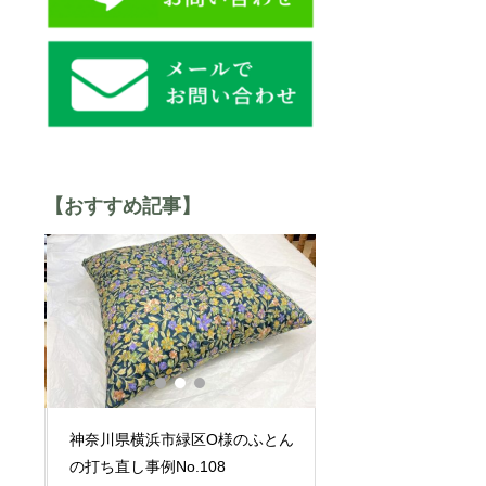
【おすすめ記事】
羽毛
神奈川県横浜市緑区O様のふとん
神奈川県横浜市港北
の打ち直し事例No.108
んの打ち直し事例No.