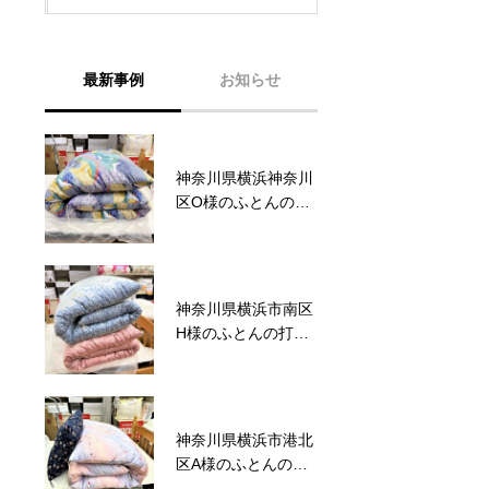
最新事例
お知らせ
神奈川県横浜神奈川
六角橋商店街プレミ
区O様のふとんの打
アム商品券完売いた
ち直し事例No.123
しました。
神奈川県横浜市南区
六角橋商店街プレミ
H様のふとんの打ち
アム商品券のお知ら
直し事例No.122
せ
神奈川県横浜市港北
サマーセール2026～
区A様のふとんの打
ワクワクドキドキ！
ち直し事例No.121
夏のスクラッチ！～