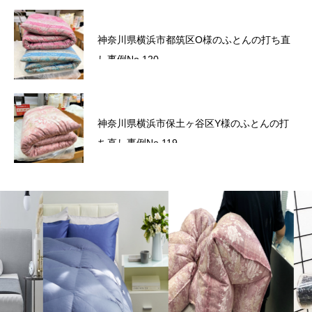
かながわトクトクキャンペーン！『かなト
神奈川県横浜市都筑区O様のふとんの打ち直
ク！』
し事例No.120
六角橋商店街プレミアム商品券のお知らせ
神奈川県横浜市保土ヶ谷区Y様のふとんの打
ち直し事例No.119