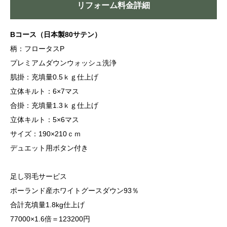
リフォーム料金詳細
Bコース（日本製80サテン）
柄：フロータスP
プレミアムダウンウォッシュ洗浄
肌掛：充填量0.5ｋｇ仕上げ
立体キルト：6×7マス
合掛：充填量1.3ｋｇ仕上げ
立体キルト：5×6マス
サイズ：190×210ｃｍ
デュエット用ボタン付き
足し羽毛サービス
ポーランド産ホワイトグースダウン93％
合計充填量1.8kg仕上げ
77000×1.6倍＝123200円