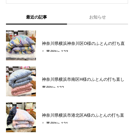
最近の記事
お知らせ
六角橋商店街プレミアム商品券完売いたしま
神奈川県横浜神奈川区O様のふとんの打ち直
した。
し事例No.123
六角橋商店街プレミアム商品券のお知らせ
神奈川県横浜市南区H様のふとんの打ち直し
事例No.122
サマーセール2026～ワクワクドキドキ！夏の
神奈川県横浜市港北区A様のふとんの打ち直
スクラッチ！～
し事例No.121