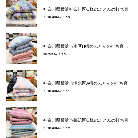
六角橋商店街プレミアム商品券完売いたしま
神奈川県横浜神奈川区O様のふとんの打ち直
した。
し事例No.123
六角橋商店街プレミアム商品券のお知らせ
神奈川県横浜市南区H様のふとんの打ち直し
事例No.122
サマーセール2026～ワクワクドキドキ！夏の
神奈川県横浜市港北区A様のふとんの打ち直
スクラッチ！～
し事例No.121
かながわトクトクキャンペーン！『かなト
神奈川県横浜市都筑区O様のふとんの打ち直
ク！』
し事例No.120