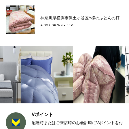
六角橋商店街プレミアム商品券のお知らせ
神奈川県横浜市保土ヶ谷区Y様のふとんの打
ち直し事例No.119
Vポイント
配達時またはご来店時のお会計時にVポイントを付